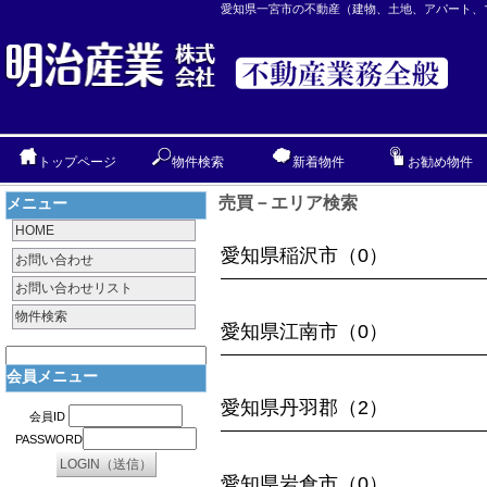
愛知県一宮市の不動産（建物、土地、アパート、
トップページ
物件検索
新着物件
お勧め物件
売買－エリア検索
メニュー
HOME
愛知県稲沢市（0）
お問い合わせ
お問い合わせリスト
物件検索
愛知県江南市（0）
会員メニュー
愛知県丹羽郡（2）
会員ID
PASSWORD
愛知県岩倉市（0）