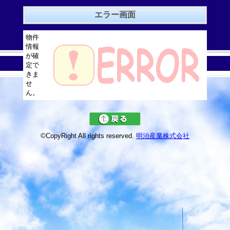
エラー画面
物件
情報
が確
定で
きま
せ
ん。
©CopyRight All rights reserved.
明治産業株式会社