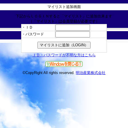
マイリスト追加画面
下記からＬＯＧＩＮすると「マイリスト」に追加出来ます
（「マイリスト」は会員登録が必要です）
・ＩＤ
・パスワード
ＩＤ・パスワードが不明な方はこちら
©CopyRight All rights reserved.
明治産業株式会社